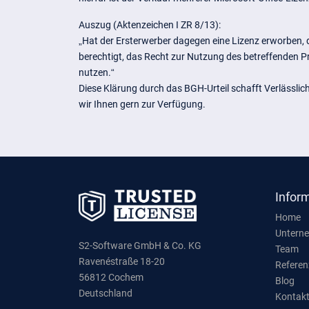
Auszug (Aktenzeichen I ZR 8/13):
„Hat der Ersterwerber dagegen eine Lizenz erworben,
berechtigt, das Recht zur Nutzung des betreffenden P
nutzen.“
Diese Klärung durch das BGH-Urteil schafft Verlässlic
wir Ihnen gern zur Verfügung.
Infor
Home
Untern
S2-Software GmbH & Co. KG
Team
Ravenéstraße 18-20
Referen
56812 Cochem
Blog
Deutschland
Kontak