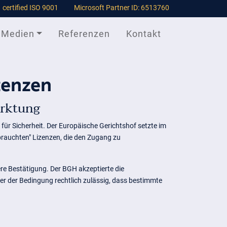
certified ISO 9001
Microsoft Partner ID: 6513760
Medien
Referenzen
Kontakt
zenzen
arktung
 für Sicherheit. Der Europäische Gerichtshof setzte im
brauchten" Lizenzen, die den Zugang zu
re Bestätigung. Der BGH akzeptierte die
r der Bedingung rechtlich zulässig, dass bestimmte